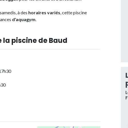
 samedis, à des
horaires variés
, cette piscine
éances
d'aquagym
.
 la piscine de Baud
 17h30
h30
L