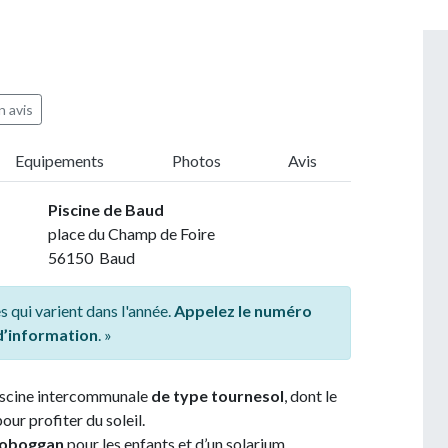
 avis
Equipements
Photos
Avis
Piscine de Baud
place du Champ de Foire
56150 Baud
s qui varient dans l'année.
Appelez le numéro
 d’information
. »
iscine intercommunale
de type tournesol
, dont le
our profiter du soleil.
toboggan
pour les enfants et d’un solarium