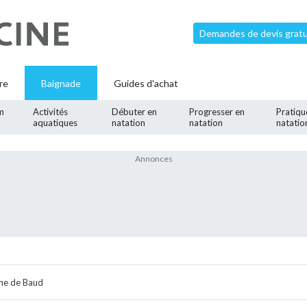
Demandes de devis gratui
re
Baignade
Guides d'achat
m
Activités
Débuter en
Progresser en
Pratiqu
aquatiques
natation
natation
natatio
ine de Baud