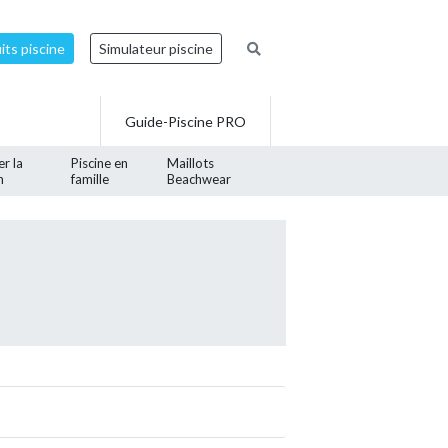
ts piscine
Simulateur piscine
Guide-Piscine PRO
er la
Piscine en
Maillots
n
famille
Beachwear