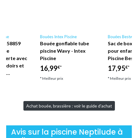
scine
Bouées Intex Piscine
Bouées Bestway
ne - 58859
Bouée gonflable tube
Sac de boxe 
nyle
piscine Wavy - Intex
pour enfant
uverte avec
Piscine
Piscine Best
coudoirs et
16,99
17,95
€*
€*
let…
* Meilleur prix
* Meilleur prix
Achat bouée, brassière : voir le guide d'achat
Avis sur la piscine Neptilude à