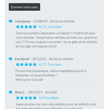
comajuan
- 21/08/24
- Sortie en famille
4,7/5 Très bien
Tout est parfait;;Cependant, un bémol !! il fait froid dans
votre piscine; Température de l'eau ok mais pas quand on
sort !! Portes toujours ouvertes ! on se gèle et les enfants
en bas âge ont toujours froid
kerdavid
- 30/12/21
- Sortie en famille
4,7/5 Très bien
Piscine très dynamique, cadre magnifique jacuzzi à
l'extérieur un grand bonheur !
Merci pour l'accueil
Alex L.
- 29/12/21
- Activité
5/5 Excellent
Super piscine. Les cours de natation pour les enfants sont
très bien encadrés (merci Marek). L’accueil et les