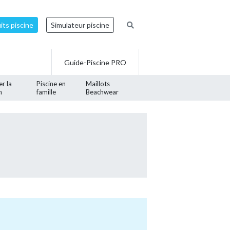
ts piscine
Simulateur piscine
Guide-Piscine PRO
er la
Piscine en
Maillots
n
famille
Beachwear