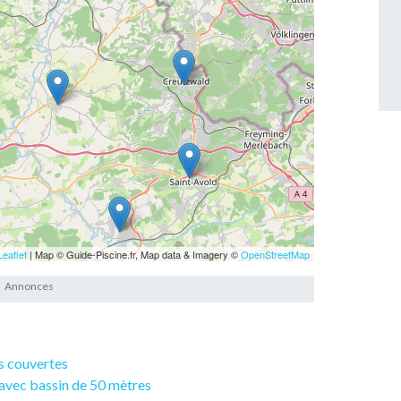
Leaflet
| Map © Guide-Piscine.fr, Map data & Imagery ©
OpenStreetMap
es couvertes
 avec bassin de 50 mètres