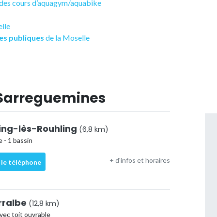
t des cours d’aquagym/aquabike
elle
es publiques
de la Moselle
 Sarreguemines
xing-lès-Rouhling
(6,8 km)
 - 1 bassin
+ d'infos et horaires
 le téléphone
arralbe
(12,8 km)
vec toit ouvrable