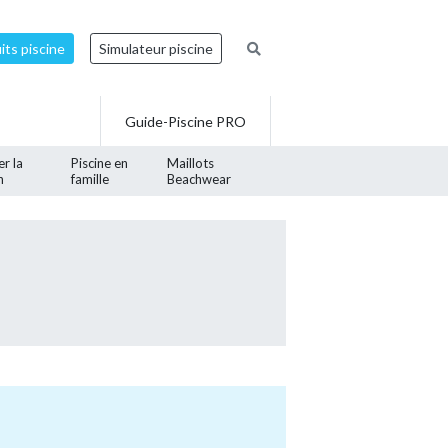
ts piscine
Simulateur piscine
Guide-Piscine PRO
er la
Piscine en
Maillots
n
famille
Beachwear