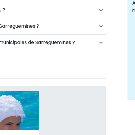
A
s ?
m
 Sarreguemines ?
s municipales de Sarreguemines ?