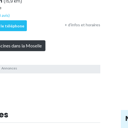
en
(15,9 km)
e
 avis)
+ d'infos et horaires
 le téléphone
scines dans la Moselle
es