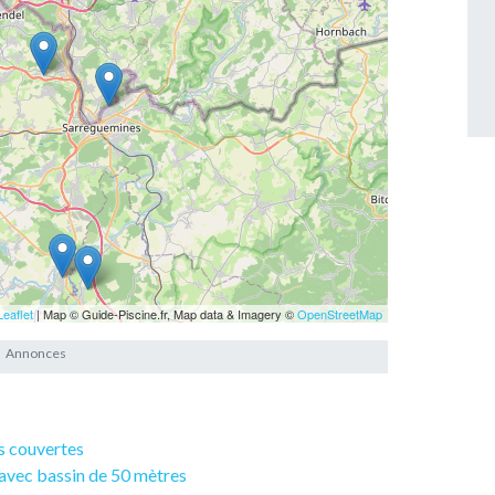
Leaflet
| Map © Guide-Piscine.fr, Map data & Imagery ©
OpenStreetMap
es couvertes
 avec bassin de 50 mètres