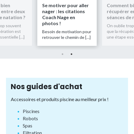
bien
Se motiver pour aller
Comment bi
 entre deux
nager : les citations
récupérer e
e natation ?
Coach Nage en
séances de 
photos !
rop souvent
On oublie tro
pération est
que la récupér
Besoin de motivation pour
ssentielle […]
une étape esse
retrouver le chemin de […]
Nos guides d'achat
Accessoires et produits piscine au meilleur prix !
Piscines
Robots
Spas
Filtration