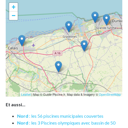
+
−
Leaflet
| Map © Guide-Piscine.fr, Map data & Imagery ©
OpenStreetMap
Et aussi...
Nord
: les 56 piscines municipales couvertes
Nord
: les 3 Piscines olympiques avec bassin de 50