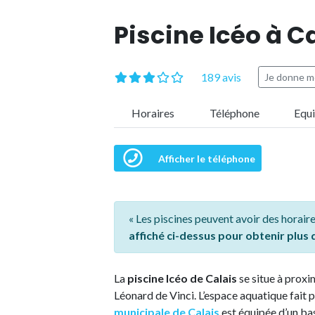
Piscine Icéo à C
189 avis
Je donne m
Horaires
Téléphone
Equ
Afficher le téléphone
« Les piscines peuvent avoir des horaire
affiché ci-dessus pour obtenir plus
La
piscine Icéo de Calais
se situe à proxi
Léonard de Vinci. L’espace aquatique fait 
municipale de Calais
est équipée d’un ba