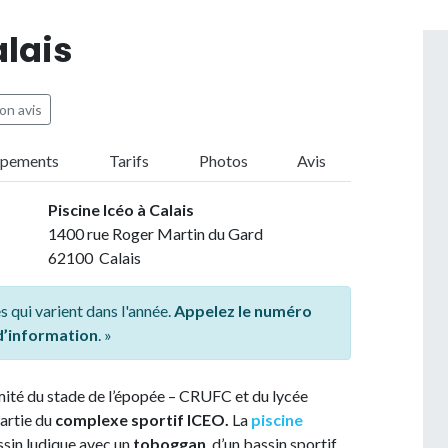
alais
on avis
ipements
Tarifs
Photos
Avis
Piscine Icéo à Calais
1400 rue Roger Martin du Gard
62100 Calais
s qui varient dans l'année.
Appelez le numéro
 d’information
. »
mité du stade de l’épopée – CRUFC et du lycée
partie du
complexe sportif ICEO.
La
piscine
ssin ludique avec un
toboggan
, d’un bassin sportif