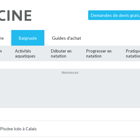
Demandes de devis gratui
re
Baignade
Guides d'achat
m
Activités
Débuter en
Progresser en
Pratiqu
aquatiques
natation
natation
natatio
Piscine Icéo à Calais