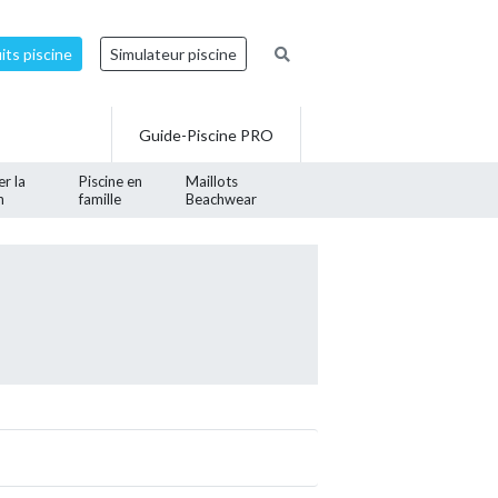
ts piscine
Simulateur piscine
Guide-Piscine PRO
er la
Piscine en
Maillots
n
famille
Beachwear