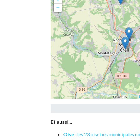
−
Et aussi...
Oise
: les 23 piscines municipales c