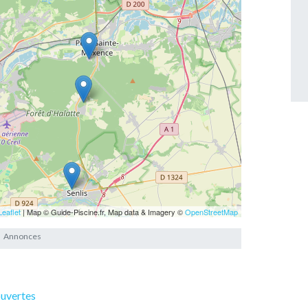
Leaflet
| Map © Guide-Piscine.fr, Map data & Imagery ©
OpenStreetMap
ouvertes