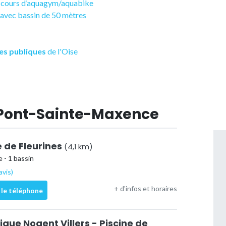
es cours d’aquagym/aquabike
 avec bassin de 50 mètres
es publiques
de l'Oise
 Pont-Sainte-Maxence
é de Fleurines
(4,1 km)
 - 1 bassin
avis)
+ d'infos et horaires
 le téléphone
que Nogent Villers - Piscine de