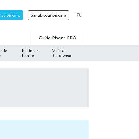
ts piscine
Simulateur piscine
Guide-Piscine PRO
er la
Piscine en
Maillots
n
famille
Beachwear