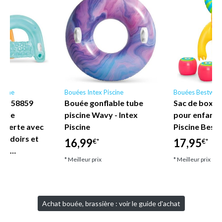
scine
Bouées Intex Piscine
Bouées Bestway
ne - 58859
Bouée gonflable tube
Sac de boxe 
nyle
piscine Wavy - Intex
pour enfant
uverte avec
Piscine
Piscine Best
coudoirs et
16,99
17,95
€*
€*
let…
* Meilleur prix
* Meilleur prix
Achat bouée, brassière : voir le guide d'achat