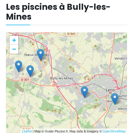
Les piscines à Bully-les-
Mines
+
−
Leaflet
| Map © Guide-Piscine.fr, Map data & Imagery ©
OpenStreetMap