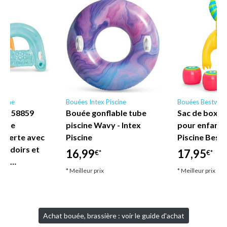
scine
Bouées Intex Piscine
Bouées Bestway
ne - 58859
Bouée gonflable tube
Sac de boxe 
nyle
piscine Wavy - Intex
pour enfant
uverte avec
Piscine
Piscine Best
coudoirs et
16,99
17,95
€*
€*
let…
* Meilleur prix
* Meilleur prix
Achat bouée, brassière : voir le guide d'achat