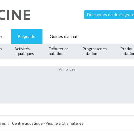
Demandes de devis gratui
re
Baignade
Guides d'achat
m
Activités
Débuter en
Progresser en
Pratiqu
aquatiques
natation
natation
natatio
res
Centre aquatique - Piscine à Chamalières