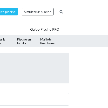
ts piscine
Simulateur piscine
Guide-Piscine PRO
er la
Piscine en
Maillots
n
famille
Beachwear