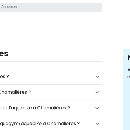
es
A
es ?
m
Chamalières ?
m et l’aquabike à Chamalières ?
d’aquagym/aquabike à Chamalières ?