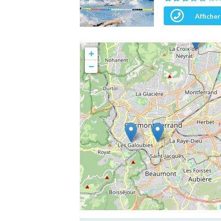
Afficher
+
−