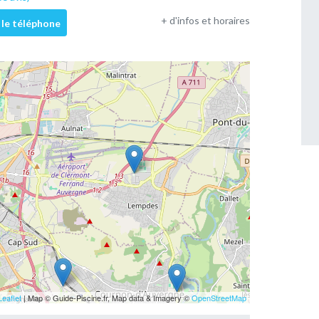
+ d'infos et horaires
 le téléphone
Leaflet
| Map © Guide-Piscine.fr, Map data & Imagery ©
OpenStreetMap