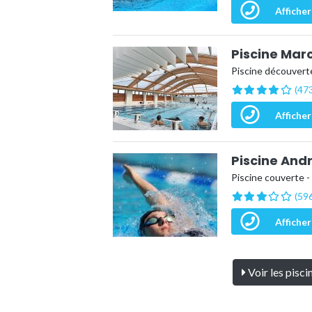
Afficher
Piscine Mar
Piscine découverte
(473
Afficher
Piscine And
Piscine couverte -
(596
Afficher
Voir les pisc