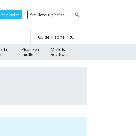
ts piscine
Simulateur piscine
Guide-Piscine PRO
er la
Piscine en
Maillots
n
famille
Beachwear