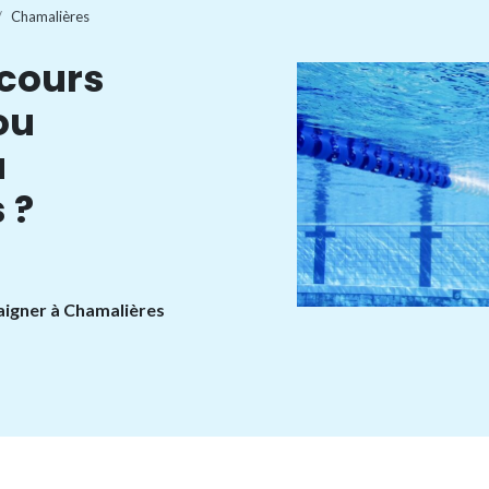
Chamalières
 cours
ou
à
 ?
baigner à Chamalières