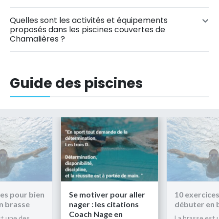
Quelles sont les activités et équipements
proposés dans les piscines couvertes de
Chamalières ?
Guide des piscines
ces pour bien
Se motiver pour aller
10 exercices
n brasse
nager : les citations
débuter en 
Coach Nage en
st une des
La brasse est 