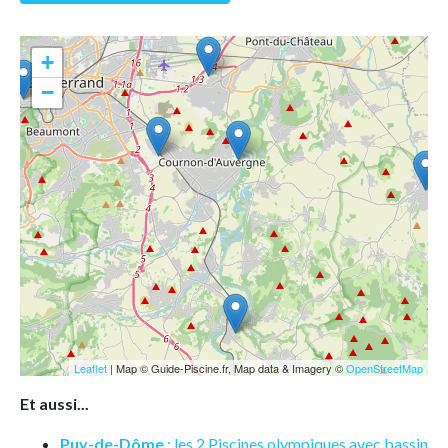
+
−
Leaflet
| Map © Guide-Piscine.fr, Map data & Imagery ©
OpenStreetMap
Et aussi...
Puy-de-Dôme
: les 2 Piscines olympiques avec bassin