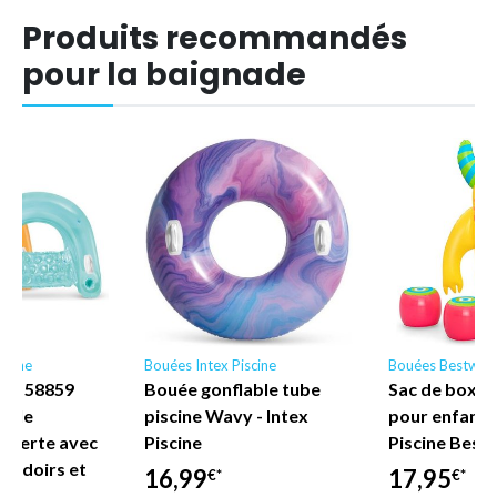
Produits recommandés
pour la baignade
scine
Bouées Intex Piscine
Bouées Bestway
ne - 58859
Bouée gonflable tube
Sac de boxe 
nyle
piscine Wavy - Intex
pour enfant
uverte avec
Piscine
Piscine Best
coudoirs et
16,99
17,95
€*
€*
let…