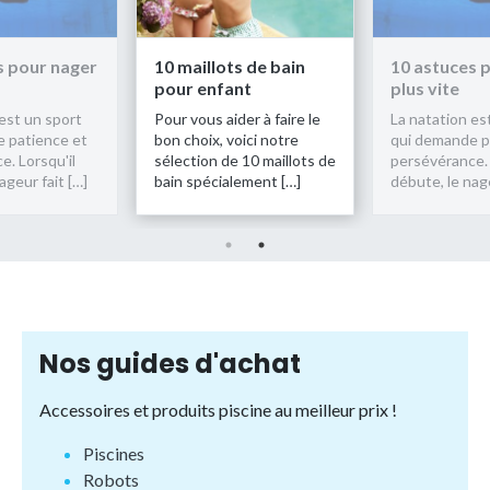
ots de bain
10 astuces pour nager
10 maillot
fant
plus vite
pour enfa
aider à faire le
La natation est un sport
Pour vous ai
, voici notre
qui demande patience et
bon choix, v
 de 10 maillots de
persévérance. Lorsqu'il
sélection de
ialement […]
débute, le nageur fait […]
bain spécia
Nos guides d'achat
Accessoires et produits piscine au meilleur prix !
Piscines
Robots