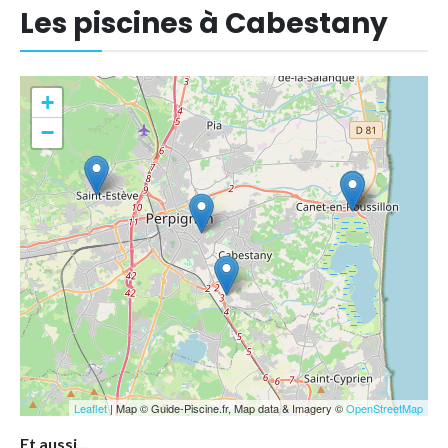
Les piscines à Cabestany
+
−
Leaflet
| Map © Guide-Piscine.fr, Map data & Imagery ©
OpenStreetMap
Et aussi...