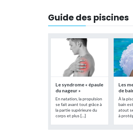
Guide des piscines
Le syndrome « épaule
Les me
du nageur »
de ba
En natation, la propulsion
À la pis
se fait avant tout grâce à
bain est
la partie supérieure du
atout se
corps et plus […]
à protég