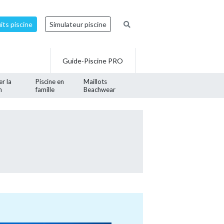
ts piscine
Simulateur piscine
Guide-Piscine PRO
er la
Piscine en
Maillots
n
famille
Beachwear