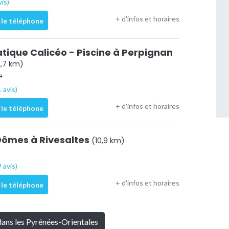
vis)
+ d'infos et horaires
 le téléphone
tique Calicéo - Piscine à Perpignan
0,7 km)
e
 avis)
+ d'infos et horaires
 le téléphone
 Dômes à Rivesaltes
(10,9 km)
 avis)
+ d'infos et horaires
 le téléphone
 dans les Pyrénées-Orientales