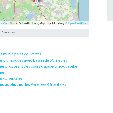
Leaflet
| Map © Guide-Piscine.fr, Map data & Imagery ©
OpenStreetMap
nes municipales couvertes
nes olympiques avec bassin de 50 mètres
cines proposant des cours d’aquagym/aquabike
nes
es-Orientales
es publiques
des Pyrénées-Orientales