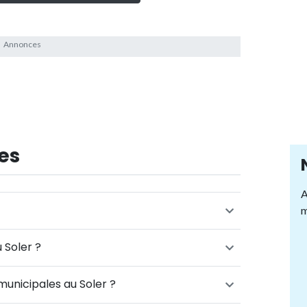
es
A
m
 Soler ?
municipales au Soler ?