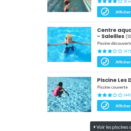
(8 a
Afficher
Centre aqua
- Saleilles
(1
Piscine découvert
(471
Afficher
Piscine Les
Piscine couverte
(449
Afficher
Voir les piscines