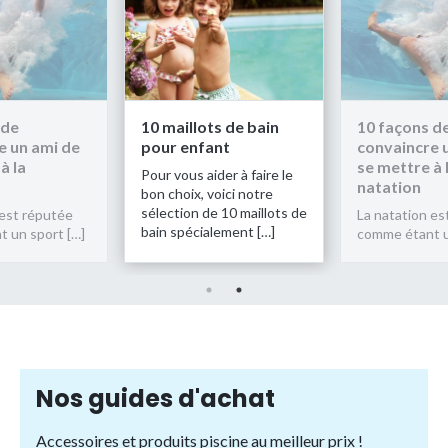
 de
10 maillots de bain
10 façons d
e un ami de
pour enfant
convaincre 
à la
se mettre à 
Pour vous aider à faire le
natation
bon choix, voici notre
sélection de 10 maillots de
 est réputée
La natation es
bain spécialement […]
 un sport […]
comme étant u
Nos guides d'achat
Accessoires et produits piscine au meilleur prix !