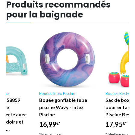
Produits recommandés
pour la baignade
scine
Bouées Intex Piscine
Bouées Bestway
ne - 58859
Bouée gonflable tube
Sac de boxe 
nyle
piscine Wavy - Intex
pour enfant
uverte avec
Piscine
Piscine Best
coudoirs et
16,99
17,95
€*
€*
let…
* Meilleur prix
* Meilleur prix