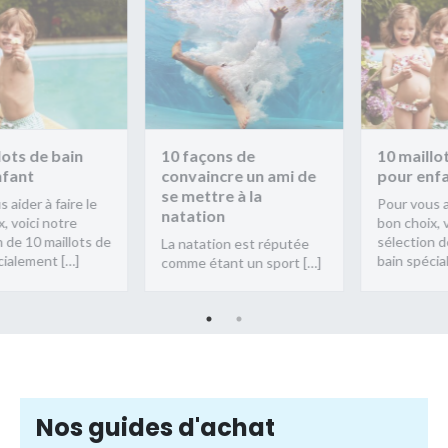
s de bain
10 façons de
10 maillots 
nt
convaincre un ami de
pour enfant
se mettre à la
der à faire le
Pour vous aider
natation
oici notre
bon choix, voic
 10 maillots de
sélection de 1
La natation est réputée
lement […]
bain spécialem
comme étant un sport […]
Nos guides d'achat