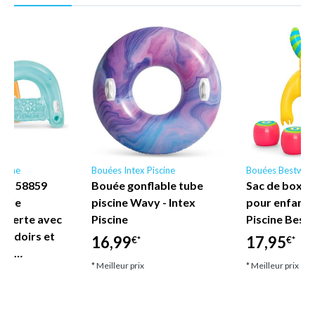
scine
Bouées Intex Piscine
Bouées Bestway
ne - 58859
Bouée gonflable tube
Sac de boxe 
nyle
piscine Wavy - Intex
pour enfant
uverte avec
Piscine
Piscine Best
coudoirs et
16,99
17,95
€*
€*
let…
* Meilleur prix
* Meilleur prix