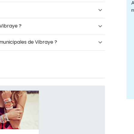
A
m
Vibraye ?
 municipales de Vibraye ?