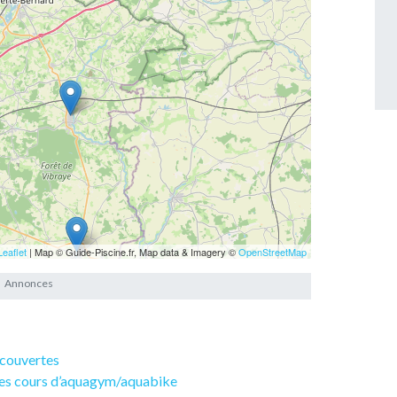
Leaflet
| Map © Guide-Piscine.fr, Map data & Imagery ©
OpenStreetMap
 couvertes
 des cours d’aquagym/aquabike