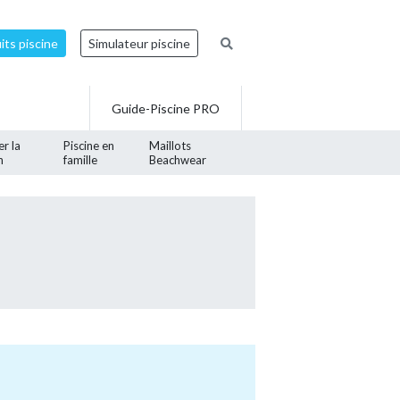
ts piscine
Simulateur piscine
Guide-Piscine PRO
er la
Piscine en
Maillots
n
famille
Beachwear