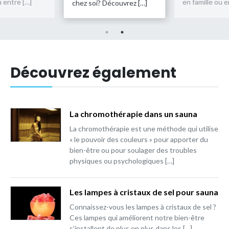
en famille ou entre […]
écouvrez […]
chez soi? Déco
Découvrez également
La chromothérapie dans un sauna
La chromothérapie est une méthode qui utilise
« le pouvoir des couleurs » pour apporter du
bien-être ou pour soulager des troubles
physiques ou psychologiques […]
Les lampes à cristaux de sel pour sauna
Connaissez-vous les lampes à cristaux de sel ?
Ces lampes qui améliorent notre bien-être
s’installent de plus en plus dans les […]