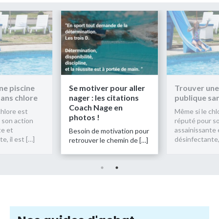
ne piscine
Se motiver pour aller
Trouver une
sans chlore
nager : les citations
publique sa
Coach Nage en
chlore est
Même si le chl
photos !
 son action
réputé pour so
te et
assainissante 
Besoin de motivation pour
e, il est […]
désinfectante, 
retrouver le chemin de […]