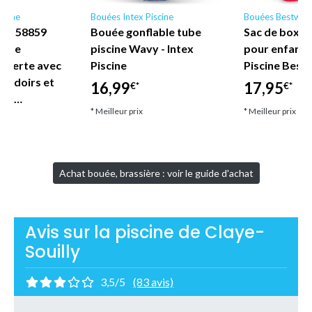
scine
Bouées Intex Piscine
Bouées Bestway
ne - 58859
Bouée gonflable tube
Sac de boxe 
nyle
piscine Wavy - Intex
pour enfant
uverte avec
Piscine
Piscine Best
coudoirs et
16,99
17,95
€*
€*
let…
* Meilleur prix
* Meilleur prix
Achat bouée, brassière : voir le guide d'achat
Avis sur la piscine de Claye-
Souilly
3,5/5
(83 avis)