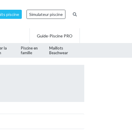
ts piscine
Simulateur piscine
Guide-Piscine PRO
er la
Piscine en
Maillots
n
famille
Beachwear