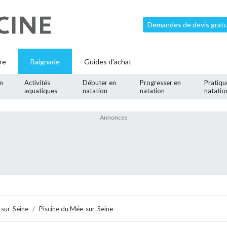
Demandes de devis gratui
re
Baignade
Guides d'achat
m
Activités
Débuter en
Progresser en
Pratiqu
aquatiques
natation
natation
natatio
sur-Seine
Piscine du Mée-sur-Seine