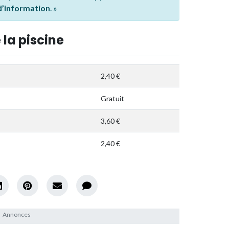
 d’information
. »
 la piscine
2,40 €
Gratuit
3,60 €
2,40 €