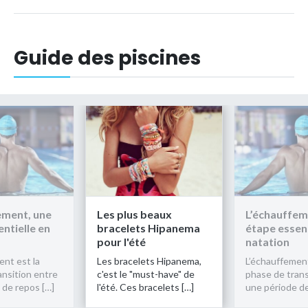
Guide des piscines
ement, une
Les plus beaux
L’échauffem
ntielle en
bracelets Hipanema
étape essent
pour l'été
natation
ent est la
Les bracelets Hipanema,
L’échauffement
ansition entre
c'est le "must-have" de
phase de trans
 de repos […]
l'été. Ces bracelets […]
une période de