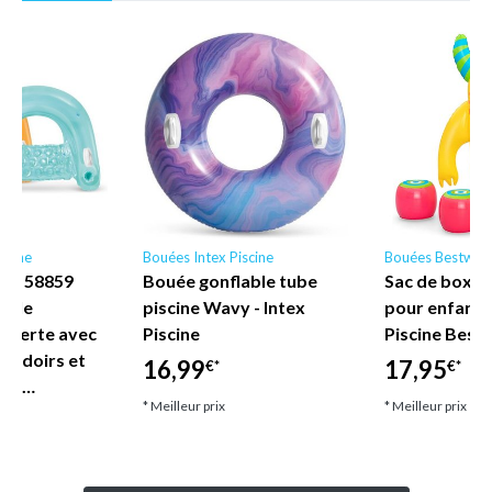
scine
Bouées Intex Piscine
Bouées Bestway
ne - 58859
Bouée gonflable tube
Sac de boxe 
nyle
piscine Wavy - Intex
pour enfant
uverte avec
Piscine
Piscine Best
coudoirs et
16,99
17,95
€*
€*
let…
* Meilleur prix
* Meilleur prix