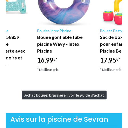
scine
Bouées Intex Piscine
Bouées Bestway
ne - 58859
Bouée gonflable tube
Sac de boxe 
nyle
piscine Wavy - Intex
pour enfant
uverte avec
Piscine
Piscine Best
coudoirs et
16,99
17,95
€*
€*
let…
* Meilleur prix
* Meilleur prix
Achat bouée, brassière : voir le guide d'achat
Avis sur la piscine de Sevran