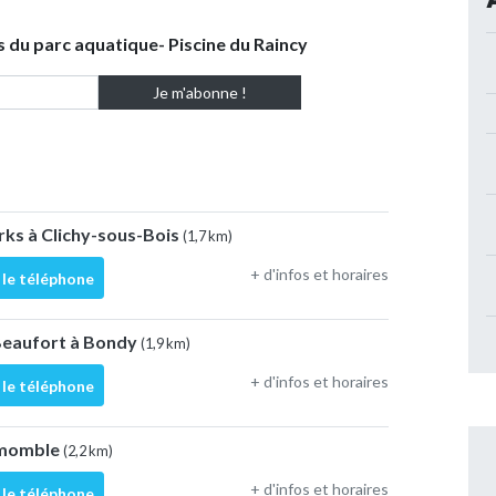
s du parc aquatique- Piscine du Raincy
rks à Clichy-sous-Bois
(1,7 km)
+ d'infos et horaires
 le téléphone
 Beaufort à Bondy
(1,9 km)
+ d'infos et horaires
 le téléphone
lemomble
(2,2 km)
+ d'infos et horaires
 le téléphone