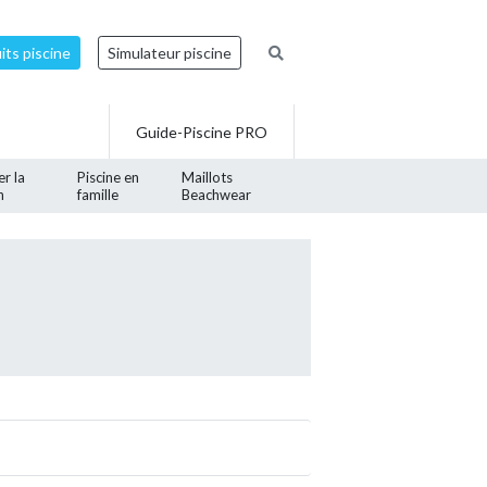
ts piscine
Simulateur piscine
Guide-Piscine PRO
er la
Piscine en
Maillots
n
famille
Beachwear