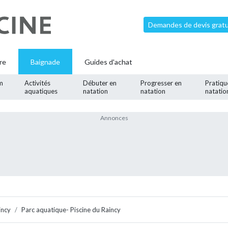
Demandes de devis gratui
re
Baignade
Guides d'achat
m
Activités
Débuter en
Progresser en
Pratiqu
aquatiques
natation
natation
natatio
incy
Parc aquatique- Piscine du Raincy