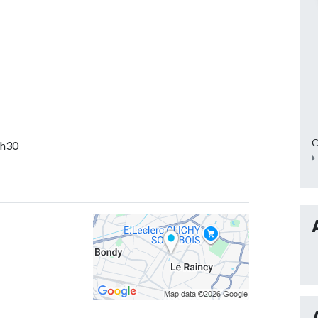
C
8h30