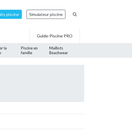
ts piscine
Simulateur piscine
Guide-Piscine PRO
er la
Piscine en
Maillots
n
famille
Beachwear