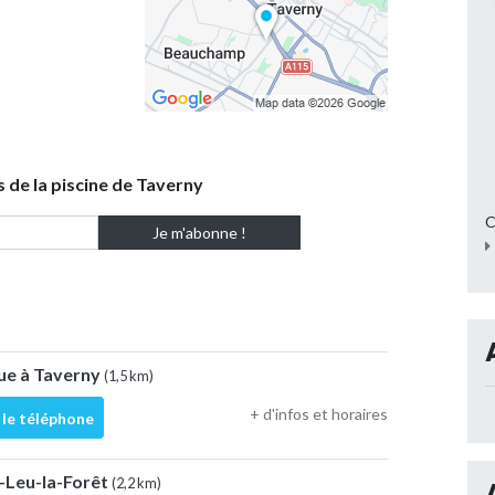
s de la piscine de Taverny
C
ue à Taverny
(1,5 km)
+ d'infos et horaires
 le téléphone
t-Leu-la-Forêt
(2,2 km)