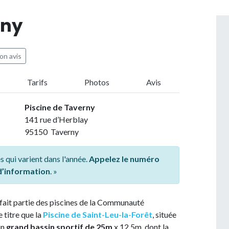
rny
on avis
Tarifs
Photos
Avis
Piscine de Taverny
141 rue d’Herblay
95150 Taverny
s qui varient dans l'année.
Appelez le numéro
 d’information
. »
fait partie des piscines de la Communauté
 titre que la
Piscine de Saint-Leu-la-Forêt
, située
un
grand bassin sportif de 25m
x 12,5m, dont la