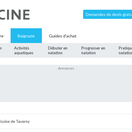
Demandes de devis gratui
re
Baignade
Guides d'achat
m
Activités
Débuter en
Progresser en
Pratiqu
aquatiques
natation
natation
natatio
iscine de Taverny