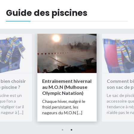
Guide des piscines
ien choisir
Entraînement hivernal
Comment bie
 piscine ?
au M.O.N (Mulhouse
son sac de p
Olympic Natation)
scine est un
Le sac de pisc
ue l’on a
accessoire que
Chaque hiver, malgré le
égliger car il
tendance à négl
froid persistant, les
e nageur à […]
n’aide pas le n
nageurs du M.O.N […]