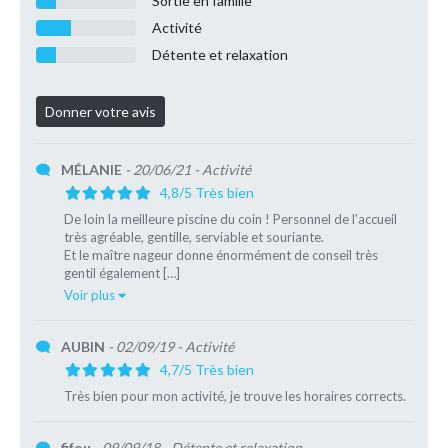
Sortie en famille
Activité
Détente et relaxation
MÉLANIE
- 20/06/21
- Activité
4,8/5 Très bien
De loin la meilleure piscine du coin ! Personnel de l'accueil
très agréable, gentille, serviable et souriante.
Et le maître nageur donne énormément de conseil très
gentil également […]
Voir plus
AUBIN
- 02/09/19
- Activité
4,7/5 Très bien
Très bien pour mon activité, je trouve les horaires corrects.
fifou
- 09/09/18
- Détente et relaxation