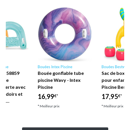
scine
Bouées Intex Piscine
Bouées Bestway
ne - 58859
Bouée gonflable tube
Sac de boxe 
nyle
piscine Wavy - Intex
pour enfant
uverte avec
Piscine
Piscine Best
coudoirs et
16,99
17,95
€*
€*
let…
* Meilleur prix
* Meilleur prix