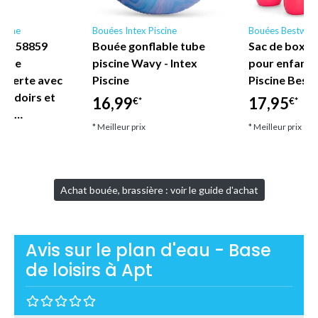
scine
Bouées Intex Piscine
Bouées Bestway
ne - 58859
Bouée gonflable tube
Sac de boxe 
nyle
piscine Wavy - Intex
pour enfant
uverte avec
Piscine
Piscine Best
coudoirs et
16,99
17,95
€*
€*
let…
* Meilleur prix
* Meilleur prix
Achat bouée, brassière : voir le guide d'achat
Avis sur le plan d'eau - Base
de loisirs à Apt