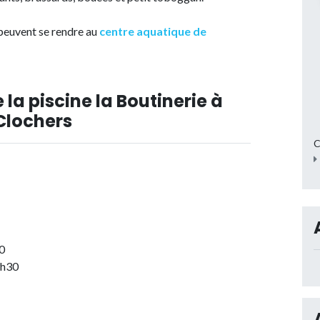
 peuvent se rendre au
centre aquatique de
 la piscine la Boutinerie à
 Clochers
C
0
9h30