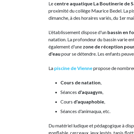
Le
centre aquatique La Boutinerie de S
proximité du collège Maurice Bedel. La pis
dimanche, à des horaires variés, du 1er m
L'établissement dispose d'un
bassin en f
natation. La profondeur du bassin varie en
également d'une
zone de réception pou
d'eau
pour se détendre. Les enfants peuve
La
piscine de Vienne
propose de nombreus
Cours de natation
,
Séances
d'aquagym
,
Cours
d'aquaphobie
,
Séances d'animaqua, etc.
Du matériel ludique et pédagogique à disp
gonflable, cerceaux, jeux lestés, tapis flo