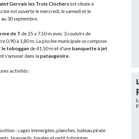
aint Gervais les Trois Clochers
est située à
cine est ouverte le mercredi, le samedi et le
ai au 30 septembre.
orme de T
de 25 x 7,50 m avec 3 couloirs de
tre 0,90 à 1,80 m. La piscine municipale se compose
r le toboggan
de 41,50 m et d'une
banquette à jet
nt s'amuser dans la
pataugeoire
.
es activités :
L
osition : cages immergées, planches, bateau pirate
ttants, brassards, bouées et petit toboggan.