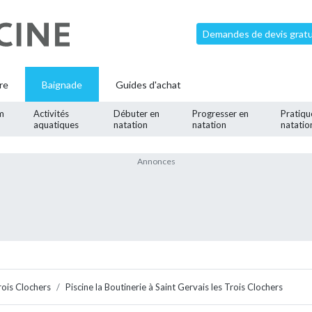
Demandes de devis gratui
re
Baignade
Guides d'achat
m
Activités
Débuter en
Progresser en
Pratiqu
aquatiques
natation
natation
natatio
rois Clochers
Piscine la Boutinerie à Saint Gervais les Trois Clochers