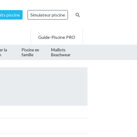
ts piscine
Simulateur piscine
Guide-Piscine PRO
er la
Piscine en
Maillots
n
famille
Beachwear