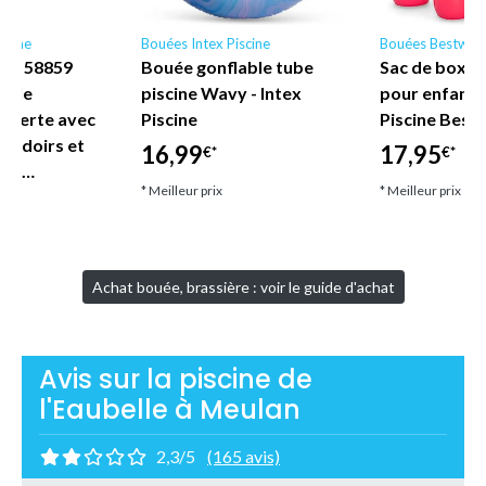
scine
Bouées Intex Piscine
Bouées Bestway
ne - 58859
Bouée gonflable tube
Sac de boxe 
nyle
piscine Wavy - Intex
pour enfant
uverte avec
Piscine
Piscine Best
coudoirs et
16,99
17,95
€*
€*
let…
* Meilleur prix
* Meilleur prix
Achat bouée, brassière : voir le guide d'achat
Avis sur la piscine de
l'Eaubelle à Meulan
2,3/5
(165 avis)