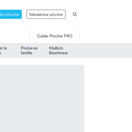
ts piscine
Simulateur piscine
Guide-Piscine PRO
er la
Piscine en
Maillots
n
famille
Beachwear