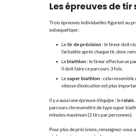
Les épreuves de tir
Trois épreuves individuelles figurent au p
subaquatique :
Le
tir de précision
: le tireur doit r
l’arbalète après chaque tir, donc rem
Le
biathlon
: le tireur effectue un 
Il doit faire ce parcours 3 fois.
Le
super biathlon
: cela ressemble 
vitesse d’exécution est plus important
Il y a aussi une épreuve d’équipe : le
relais
.
parcours chronométré de type super biathlo
minutes maximum (2 tirs par personnes).
Pour plus de précisions, renseignez-vous 