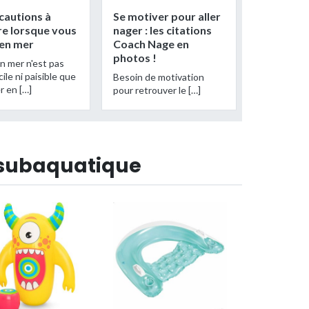
cautions à
Se motiver pour aller
e lorsque vous
nager : les citations
 en mer
Coach Nage en
photos !
n mer n'est pas
cile ni paisible que
Besoin de motivation
r en […]
pour retrouver le […]
le subaquatique