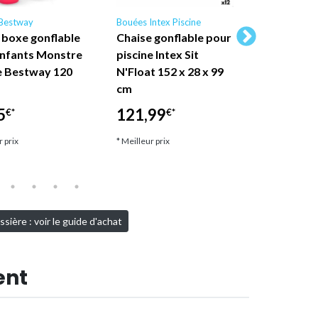
Bestway
Bouées Intex Piscine
Bouées Inte
 boxe gonflable
Chaise gonflable pour
Intex Pisc
enfants Monstre
piscine Intex Sit
de piscin
e Bestway 120
N'Float 152 x 28 x 99
adulte Gl
cm
122 cm (c
aléatoire
5
121,99
€*
€*
30,30
€*
r prix
* Meilleur prix
* Meilleur pri
sière : voir le guide d'achat
ent