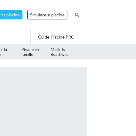
ts piscine
Simulateur piscine
Guide-Piscine PRO
er la
Piscine en
Maillots
n
famille
Beachwear