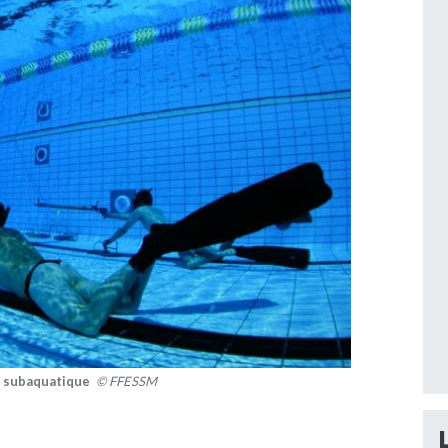
le subaquatique
© FFESSM