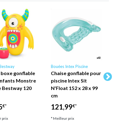
Bestway
Bouées Intex Piscine
Bouées Inte
 boxe gonflable
Chaise gonflable pour
Intex Pisc
enfants Monstre
piscine Intex Sit
de piscin
e Bestway 120
N'Float 152 x 28 x 99
adulte Gl
cm
122 cm (c
aléatoire
5
121,99
€*
€*
30,30
€*
r prix
* Meilleur prix
* Meilleur pri