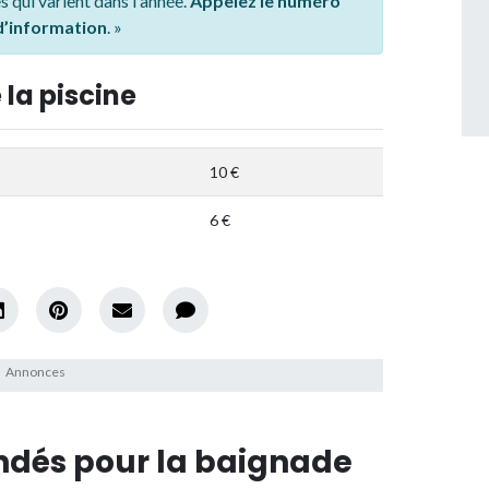
s qui varient dans l'année.
Appelez le numéro
 d’information
. »
 la piscine
10 €
6 €
dés pour la baignade