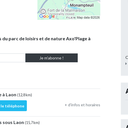
 du parc de loisirs et de nature Axo'Plage à
C
e à Laon
(12,8 km)
+ d'infos et horaires
 le téléphone
is sous Laon
(15,7 km)