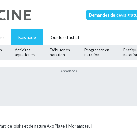
Demandes de devis gratui
re
Baignade
Guides d'achat
m
Activités
Débuter en
Progresser en
Pratiqu
aquatiques
natation
natation
natatio
Parc de loisirs et de nature Axo'Plage à Monampteuil