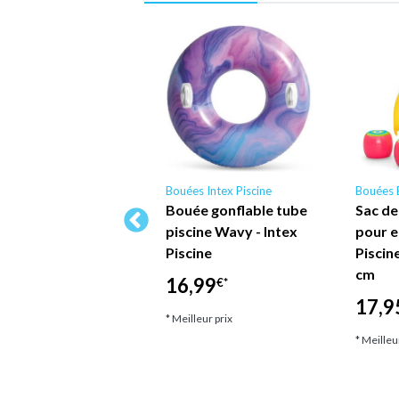
es Intex Piscine
Bouées Intex Piscine
Bouées 
tex Piscine - 58859
Bouée gonflable tube
Sac de
ise en Vinyle
piscine Wavy - Intex
pour 
flable Ouverte
Piscine
Piscin
c Dossier,
cm
16,99
€*
oudoirs et Porte-
17,9
belet…
* Meilleur prix
* Meilleu
,45
€*
lleur prix