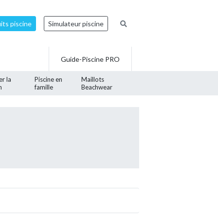
ts piscine
Simulateur piscine
Guide-Piscine PRO
er la
Piscine en
Maillots
n
famille
Beachwear