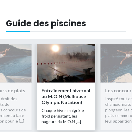
Guide des piscines
ement hivernal
Les concours de plats
Entraînem
N (Mulhouse
au M.O.N 
Inspiré tout droit des
 Natation)
Olympic N
championnats de
plongeon, les concours de
ver, malgré le
Chaque hiver
plats commencent à faire
istant, les
froid persist
leur apparition pour le […]
u M.O.N […]
nageurs du 