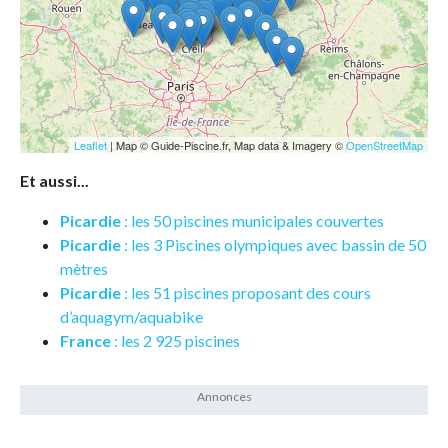
Leaflet
| Map © Guide-Piscine.fr, Map data & Imagery ©
OpenStreetMap
Et aussi...
Picardie
: les 50 piscines municipales couvertes
Picardie
: les 3 Piscines olympiques avec bassin de 50
mètres
Picardie
: les 51 piscines proposant des cours
d’aquagym/aquabike
France
: les 2 925 piscines