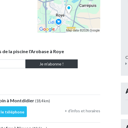
s de la piscine l'Arobase à Roye
C
bin à Montdidier
(18,4 km)
+ d'infos et horaires
 le téléphone