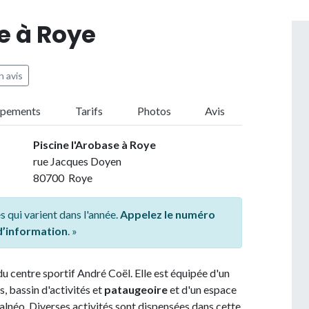
e à Roye
 avis
ipements
Tarifs
Photos
Avis
Piscine l'Arobase à Roye
rue Jacques Doyen
80700 Roye
s qui varient dans l'année.
Appelez le numéro
 d’information
. »
du centre sportif André Coël. Elle est équipée d'un
, bassin d'activités et
pataugeoire
et d'un espace
balnéo. Diverses activités sont dispensées dans cette