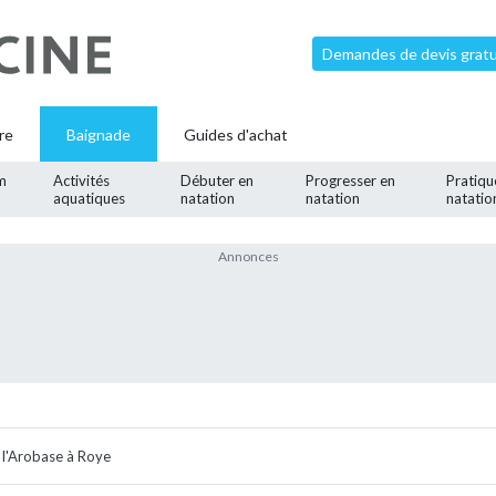
Demandes de devis gratui
re
Baignade
Guides d'achat
m
Activités
Débuter en
Progresser en
Pratiqu
aquatiques
natation
natation
natatio
e l'Arobase à Roye