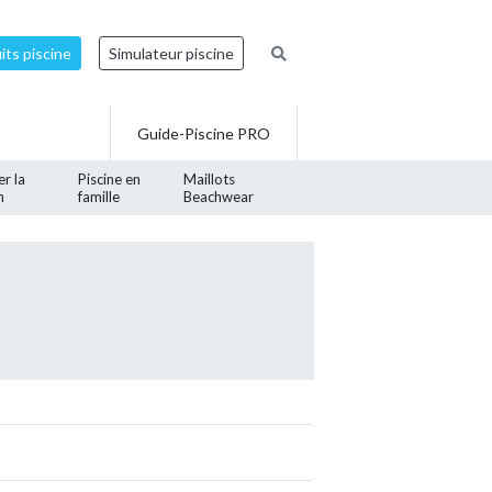
ts piscine
Simulateur piscine
Guide-Piscine PRO
er la
Piscine en
Maillots
n
famille
Beachwear