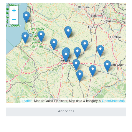
+
−
Leaflet
| Map © Guide-Piscine.fr, Map data & Imagery ©
OpenStreetMap