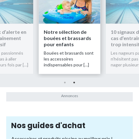
 d’alerte en
Notre sélection de
10 signaux d
raînement
bouées et brassards
cas d’entra
sif
pour enfants
trop intensi
 passionnés
Bouées et brassards sont
Les nageurs p
as à aller
les accessoires
n’hésitent pas 
urs fois par […]
indispensables pour […]
nager plusieurs
Nos guides d'achat
Accessoires et produits piscine au meilleur prix !