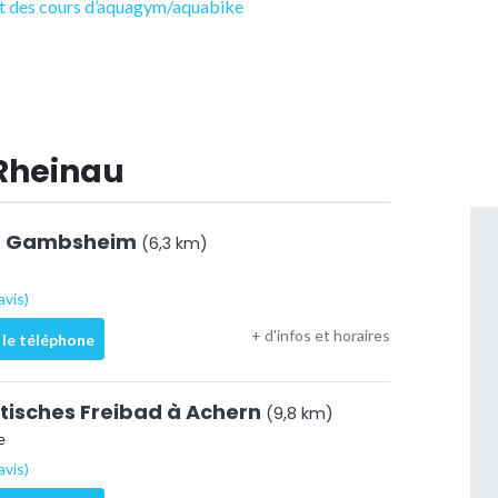
ant des cours d’aquagym/aquabike
 Rheinau
 à Gambsheim
(6,3 km)
avis)
+ d'infos et horaires
 le téléphone
dtisches Freibad à Achern
(9,8 km)
e
avis)