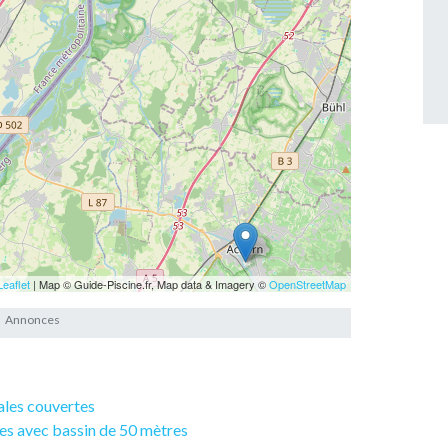
Leaflet
| Map © Guide-Piscine.fr, Map data & Imagery ©
OpenStreetMap
pales couvertes
ues avec bassin de 50 mètres