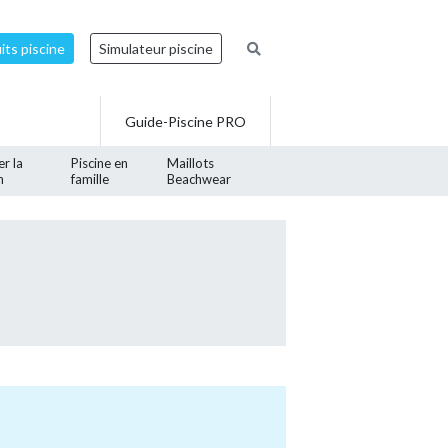
ts piscine
Simulateur piscine
Guide-Piscine PRO
er la
Piscine en
Maillots
n
famille
Beachwear