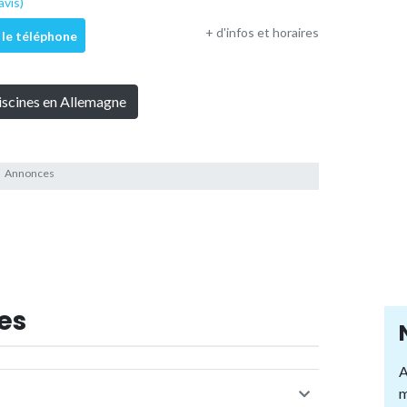
avis)
+ d'infos et horaires
 le téléphone
piscines en Allemagne
es
A
m