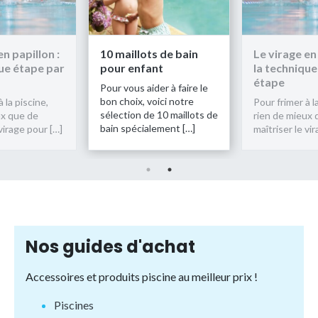
en papillon :
10 maillots de bain
Le virage en 
que étape par
pour enfant
la technique
étape
Pour vous aider à faire le
bon choix, voici notre
 la piscine,
Pour frimer à l
sélection de 10 maillots de
ux que de
rien de mieux 
bain spécialement […]
 virage pour […]
maîtriser le vi
Nos guides d'achat
Accessoires et produits piscine au meilleur prix !
Piscines