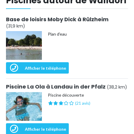
Piscines autour de Walldorf
Base de loisirs Moby Dick à Rülzheim
(31,9 km)
Plan d'eau
Afficher le téléphone
Piscine La Ola à Landau in der Pfalz
(38,2 km)
Piscine découverte
(21 avis)
Afficher le téléphone