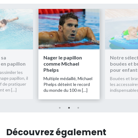
 le papillon
Notre sélection de
Amélio
e Michael
bouées et brassards
techniq
ps
pour enfants
Après avo
bases de 
le médaillé, Michael
Bouées et brassards sont
est impé
 déteint le record
les accessoires
régulièr
nde du 100 m […]
indispensables pour […]
Découvrez également