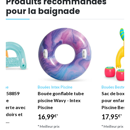
Produits recommandés
pour la baignade
scine
Bouées Intex Piscine
Bouées Bestway
ne - 58859
Bouée gonflable tube
Sac de boxe 
nyle
piscine Wavy - Intex
pour enfant
uverte avec
Piscine
Piscine Best
coudoirs et
16,99
17,95
€*
€*
let…
* Meilleur prix
* Meilleur prix