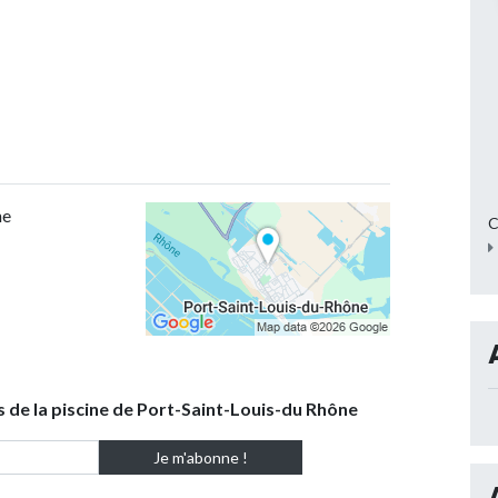
ne
C
s de la piscine de Port-Saint-Louis-du Rhône