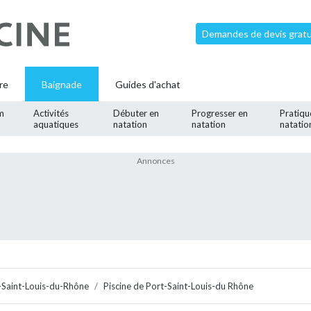
Demandes de devis gratui
re
Baignade
Guides d'achat
m
Activités
Débuter en
Progresser en
Pratiqu
aquatiques
natation
natation
natatio
-Saint-Louis-du-Rhône
Piscine de Port-Saint-Louis-du Rhône