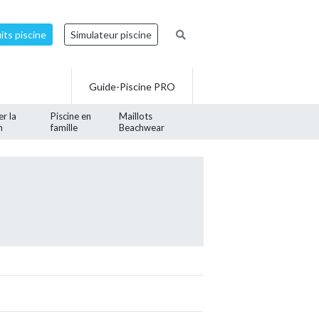
ts piscine
Simulateur piscine
Guide-Piscine PRO
er la
Piscine en
Maillots
n
famille
Beachwear