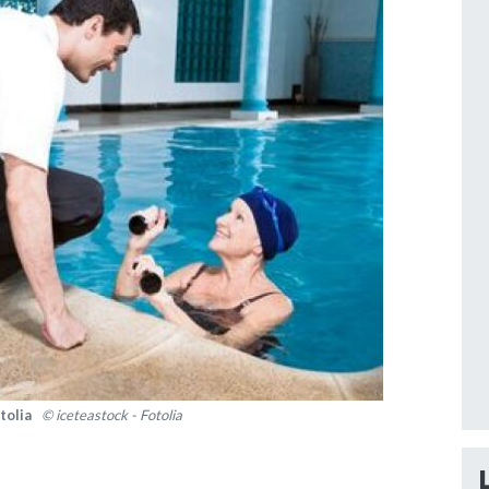
otolia
© iceteastock - Fotolia