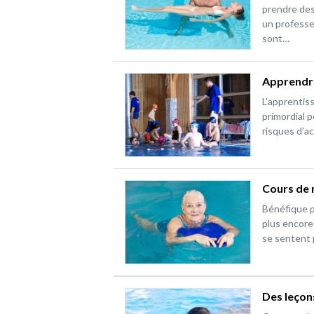
prendre des
un professeu
sont…
Apprendre
L’apprentiss
primordial p
risques d’a
Cours de 
Bénéfique po
plus encore
se sentent p
Des leçons