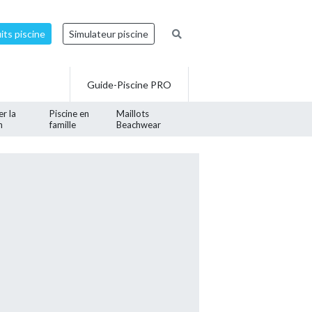
ts piscine
Simulateur piscine
Guide-Piscine PRO
er la
Piscine en
Maillots
n
famille
Beachwear