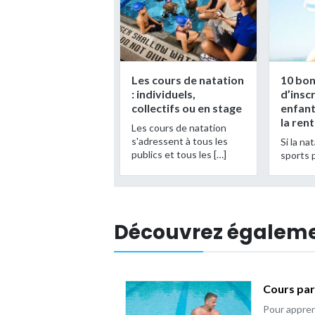
Les cours de natation
10 bon
: individuels,
d’insc
collectifs ou en stage
enfant
la ren
Les cours de natation
s'adressent à tous les
Si la na
publics et tous les […]
sports 
Découvrez égalem
Cours par
Pour appren