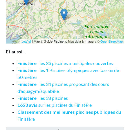
Leaflet
| Map © Guide-Piscine.fr, Map data & Imagery ©
OpenStreetMap
Et aussi...
Finistère
: les 33 piscines municipales couvertes
Finistère
: les 1 Piscines olympiques avec bassin de
50 mètres
Finistère
: les 34 piscines proposant des cours
d’aquagym/aquabike
Finistère
: les 38 piscines
1653 avis
sur les piscines du Finistère
Classement des meilleures piscines publiques
du
Finistère