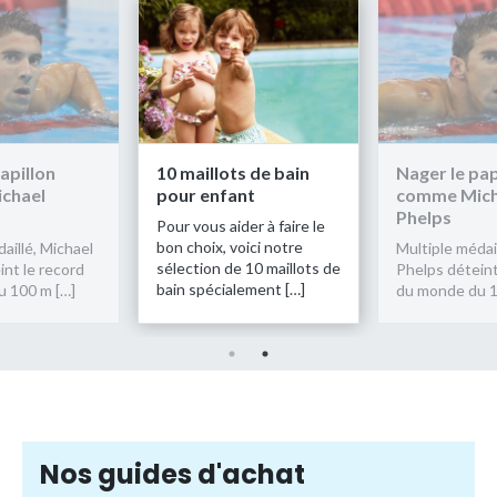
 maillots de bain
Nager le papillon
10 m
our enfant
comme Michael
pou
Phelps
ur vous aider à faire le
Pour 
n choix, voici notre
bon c
Multiple médaillé, Michael
lection de 10 maillots de
sélec
Phelps déteint le record
in spécialement […]
bain 
du monde du 100 m […]
Nos guides d'achat