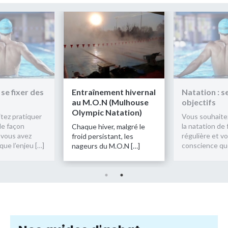
 se fixer des
Entraînement hivernal
Natation : s
au M.O.N (Mulhouse
objectifs
Olympic Natation)
tez pratiquer
Vous souhaite
de façon
la natation de
Chaque hiver, malgré le
 vous avez
régulière et v
froid persistant, les
ue l’enjeu […]
conscience que
nageurs du M.O.N […]