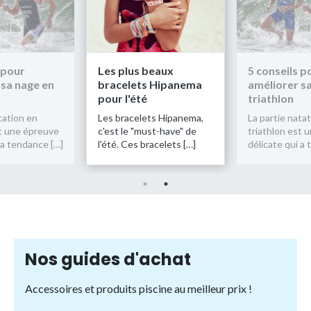
 pour
Les plus beaux
5 conseils p
 sa nage en
bracelets Hipanema
améliorer s
pour l'été
triathlon
tation en
Les bracelets Hipanema,
La partie nata
st une épreuve
c'est le "must-have" de
triathlon est 
 a tendance […]
l'été. Ces bracelets […]
délicate qui a
Nos guides d'achat
Accessoires et produits piscine au meilleur prix !